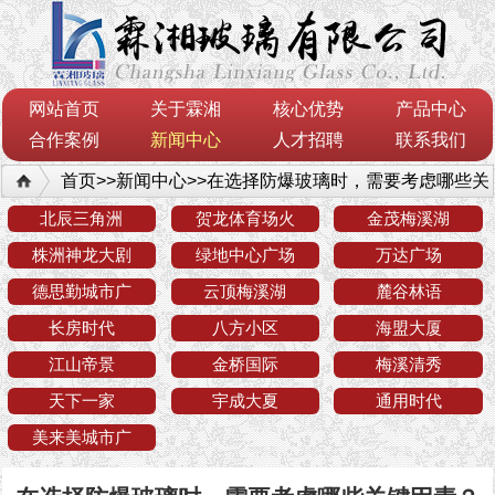
网站首页
关于霖湘
核心优势
产品中心
合作案例
新闻中心
人才招聘
联系我们
首页
>>
新闻中心
>>
在选择防爆玻璃时，需要考虑哪些关
键因素？
北辰三角洲
贺龙体育场火
金茂梅溪湖
株洲神龙大剧
绿地中心广场
万达广场
德思勤城市广
云顶梅溪湖
麓谷林语
长房时代
八方小区
海盟大厦
江山帝景
金桥国际
梅溪清秀
天下一家
宇成大夏
通用时代
美来美城市广