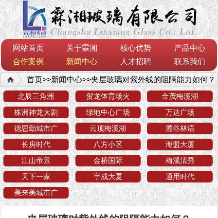
网站首页
关于霖湘
核心优势
产品中心
合作案例
新闻中心
人才招聘
联系我们
首页
>>
新闻中心
>>
夹层玻璃对紫外线的阻隔能力如何？
北辰三角洲
贺龙体育场火
金茂梅溪湖
株洲神龙大剧
绿地中心广场
万达广场
德思勤城市广
云顶梅溪湖
麓谷林语
长房时代
八方小区
海盟大厦
江山帝景
金桥国际
梅溪清秀
天下一家
宇成大夏
通用时代
美来美城市广