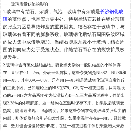
一．玻璃质量缺陷的影响
1.玻璃中有结石、杂质，气泡：玻璃中有杂质是
长沙钢化玻
璃
的薄弱点，也是应力集中处。特别是结石若处在钢化玻璃
的张应力区是导致炸裂的重要因素。结石存在于玻璃中，与
玻璃体有着不同的膨胀系数。玻璃钢化后结石周围裂纹区域
的应力集中成倍地增加。当结石膨胀系数小于玻璃，结石周
围的切向应力处于受拉状态。伴随结石而存在的裂纹扩展极
易发生。
2.玻璃中含有硫化镍结晶物。硫化镍夹杂物一般以结晶的小球体存
在，直径在0.1—2㎜。外表呈金属状，这些杂夹物是NI3S2，NI7S6和
NI—XS，其中X=0—0.07。只有NI1—XS相是造成钢化玻璃自发炸碎
的主要原因。已知理论上的NIS在379。C时有一相变过程，从高温状
态的a—NIS六方晶系转变为低温状态B—NI三方晶系过程中，伴随出
现2.38%的体积膨胀。这一结构在室温时保存下来。如果以后玻璃受
热就可能迅速出现a—B态转变。如果这些杂物在钢化玻璃受张应力的
内部，则体积膨胀会引起自发炸裂。如果室温时存在a—NIS，经过数
年、数月也会慢慢转变到B态，在这一相变过程中体积缓慢增大未必