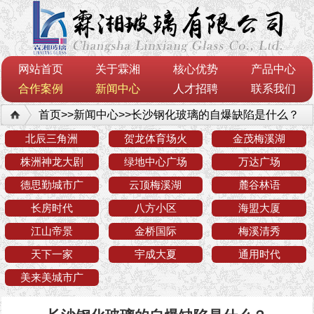
网站首页
关于霖湘
核心优势
产品中心
合作案例
新闻中心
人才招聘
联系我们
首页
>>
新闻中心
>>
长沙钢化玻璃的自爆缺陷是什么？
北辰三角洲
贺龙体育场火
金茂梅溪湖
株洲神龙大剧
绿地中心广场
万达广场
德思勤城市广
云顶梅溪湖
麓谷林语
长房时代
八方小区
海盟大厦
江山帝景
金桥国际
梅溪清秀
天下一家
宇成大夏
通用时代
美来美城市广